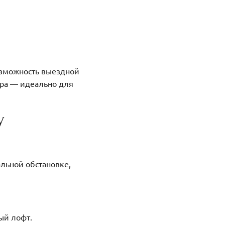
озможность выездной
ера — идеально для
у
льной обстановке,
ый лофт.