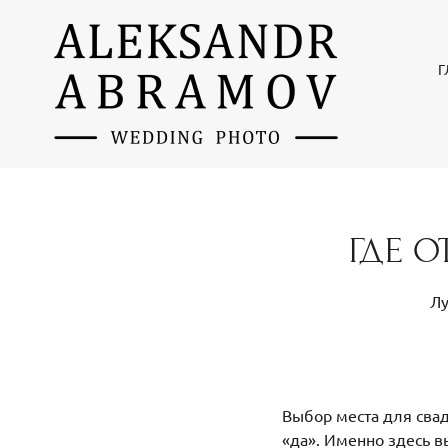
Г
ГДЕ О
Лу
Выбор места для свад
«да». Именно здесь в