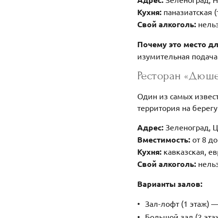
Кухня:
паназиатская (
Свой алкоголь:
нельз
Почему это место д
изумительная подача
Ресторан «Дюше
Один из самых извес
территория на берегу
Адрес:
Зеленоград, Ц
Вместимость:
от 8 до
Кухня:
кавказская, ев
Свой алкоголь:
нельз
Варианты залов:
Зал-лофт (1 этаж) 
Большой зал (2 эта