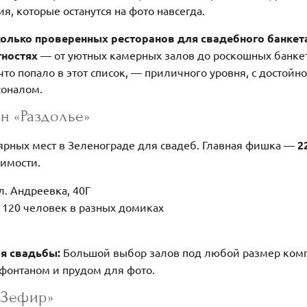
я, которые останутся на фото навсегда.
колько проверенных ресторанов для свадебного банкет
ностях
— от уютных камерных залов до роскошных банке
 что попало в этот список, — приличного уровня, с достойн
соналом.
н «Раздолье»
ярных мест в Зеленограде для свадеб. Главная фишка —
2
имости.
л. Андреевка, 40Г
о 120 человек в разных домиках
ля свадьбы:
Большой выбор залов под любой размер комп
 фонтаном и прудом для фото.
«Зефир»