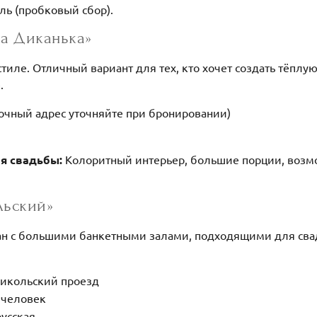
ль (пробковый сбор).
ма Диканька»
стиле. Отличный вариант для тех, кто хочет создать тёпл
.
очный адрес уточняйте при бронировании)
ля свадьбы:
Колоритный интерьер, большие порции, возм
льский»
ан с большими банкетными залами, подходящими для сва
Никольский проезд
 человек
русская