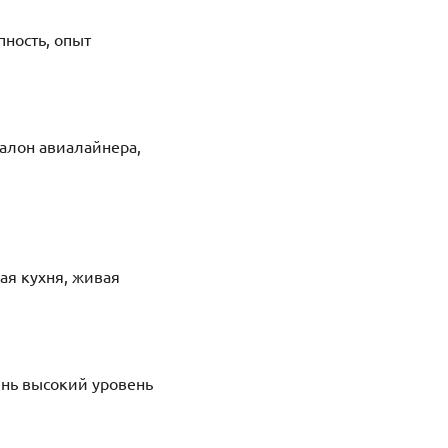
пность, опыт
алон авиалайнера,
я кухня, живая
ень высокий уровень