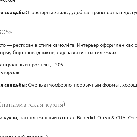
ля свадьбы:
Просторные залы, удобная транспортная досту
305»
о — ресторан в стиле самолёта. Интерьер оформлен как с
орму бортпроводников, еду развозят на тележках.
ентральный проспект, к305
авторская
ля свадьбы:
Очень атмосферно, необычный формат, хороша
.
(паназиатская кухня)
й кухни, расположенный в отеле Benedict Отель& СПА. Оч
икольский проезд, 2