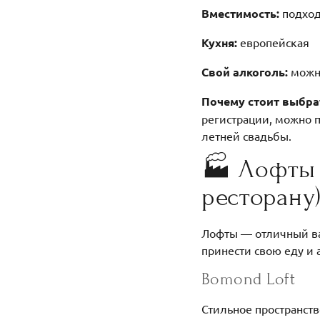
Вместимость:
подход
Кухня:
европейская
Свой алкоголь:
можно
Почему стоит выбра
регистрации, можно п
летней свадьбы.
🏭 Лофты 
ресторану
Лофты — отличный вар
принести свою еду и 
Bomond Loft
Стильное пространст