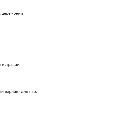
ых церемоний
егистрации
й вариант для пар,