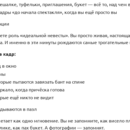
вешалке, туфельки, приглашения, букет — всё то, над чем
адры «до начала спектакля», когда вы ещё просто вы
оции
ете роль «идеальной невесты». Вы просто живая, настояща
. И именно в эти минуты рождаются самые трогательные 
в кадр:
 в окно
амы
орые пытаются завязать бант на спине
ркало, когда причёска готова
орые ещё никто не видит
адываются в пазл
тает как одно мгновение. Вы не запомните, как висело пл
лике, как пах букет. А фотографии — запомнят.