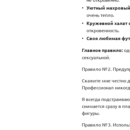
Уютный махровый
очень тепло.
Кружевной халат 
откровенность.
Своя любимая фут
Главное правило:
оде
сексуальной.
Правило № 2. Предуп
Скажите мне честно д
Профессионал никогда
Я всегда подстраиваю
снимается сразу в пл
фигуры.
Правило № 3. Исполь