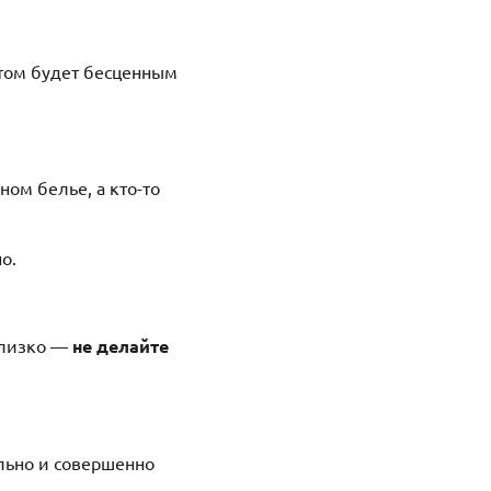
отом будет бесценным
ном белье, а кто-то
о.
 близко —
не делайте
ильно и совершенно