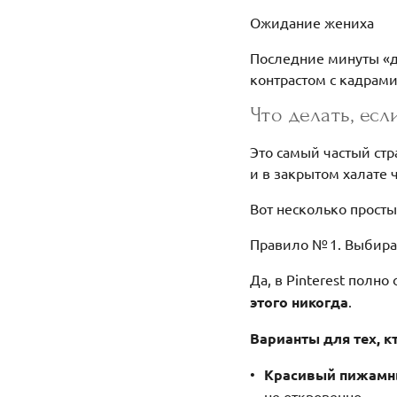
Ожидание жениха
Последние минуты «до
контрастом с кадрами
Что делать, есл
Это самый частый стр
и в закрытом халате 
Вот несколько просты
Правило № 1. Выбирай
Да, в Pinterest полн
этого никогда
.
Варианты для тех, кт
Красивый пижамн
не откровенно.