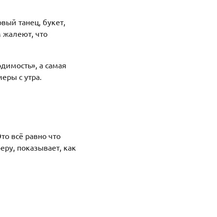
вый танец, букет,
 жалеют, что
одимость», а самая
еры с утра.
то всё равно что
еру, показывает, как