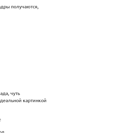
адры получаются,
ада, чуть
 идеальной картинкой
е
од.