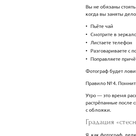
Вы не обязаны стоят
когда вы заняты дело
Пьёте чай
Смотрите в зеркал
Листаете телефон
Разговариваете с 
Поправляете причё
Фотограф будет ловит
Правило № 4. Помните
Утро — это время рас
растрёпанные после с
с обложки.
Градация «стес
Я, как фотограф, дел