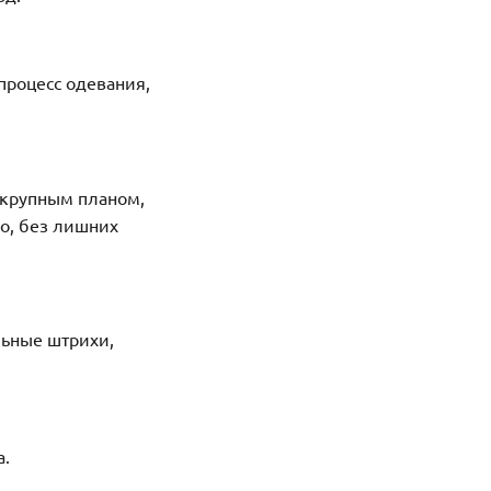
процесс одевания,
ы крупным планом,
о, без лишних
льные штрихи,
а.