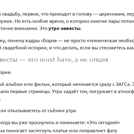
свадьбу, первое, что приходит в голову — церемония, пер
ужек. Но есть особое время, о котором многие пары потом
аточно внимания. Это
утро невесты
.
кажу, почему кадры сборов — не просто «техническая необх
 свадебной истории, и что делать, если вы стесняетесь кам
весты — это must have, а не опция
тории
й альбом или фильм, который начинается сразу с ЗАГСа. Э
вали первые страницы. Утро задаёт тон, погружает в атмосф
.
сли отказываетесь от съёмки утра:
огда вы уже проснулись и понимаете: «Это сегодня!»
а помогает застегнуть платье или поправляет фату