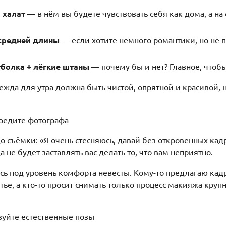
 халат
— в нём вы будете чувствовать себя как дома, а на
средней длины
— если хотите немного романтики, но не 
болка + лёгкие штаны
— почему бы и нет? Главное, чтобы
жда для утра должна быть чистой, опрятной и красивой, 
редите фотографа
о съёмки: «Я очень стесняюсь, давай без откровенных кад
 не будет заставлять вас делать то, что вам неприятно.
сь под уровень комфорта невесты. Кому-то предлагаю кадры
атье, а кто-то просит снимать только процесс макияжа кру
зуйте естественные позы