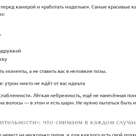
ь перед камерой и «работать моделью». Самые красивые к
м:
о
подружкой
ску
ь моменты, а не ставить вас в неловкие позы.
: утром никто не ждёт от вас идеала
слабленности. Лёгкая небрежность, ещё не нанесённая пом
на волосы — в этом и есть шарм. Не нужно пытаться быть
нительности»: что снимаем в каждом случа
ю невест на несколько типов, и для каждого есть свой подх