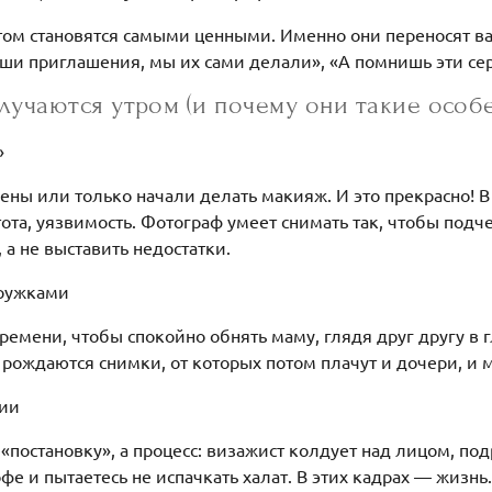
ом становятся самыми ценными. Именно они переносят вас 
аши приглашения, мы их сами делали», «А помнишь эти се
лучаются утром (и почему они такие особ
»
ены или только начали делать макияж. И это прекрасно! В
тота, уязвимость. Фотограф умеет снимать так, чтобы подч
 а не выставить недостатки.
дружками
времени, чтобы спокойно обнять маму, глядя друг другу в г
рождаются снимки, от которых потом плачут и дочери, и 
нии
«постановку», а процесс: визажист колдует над лицом, по
фе и пытаетесь не испачкать халат. В этих кадрах — жизнь.