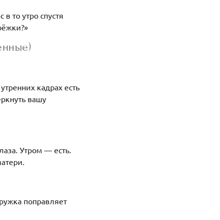
в то утро спустя
рёжки?»
енные)
 утренних кадрах есть
еркнуть вашу
лаза. Утром — есть.
матери.
дружка поправляет