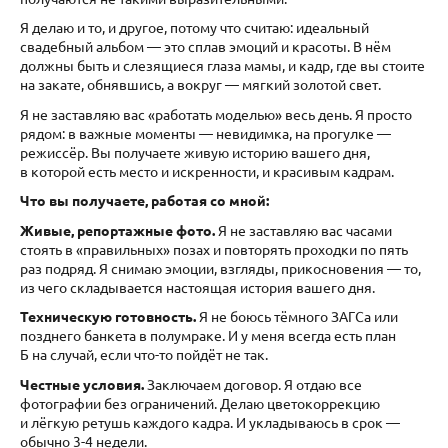
Я делаю и то, и другое, потому что считаю: идеальный
свадебный альбом — это сплав эмоций и красоты. В нём
должны быть и слезящиеся глаза мамы, и кадр, где вы стоите
на закате, обнявшись, а вокруг — мягкий золотой свет.
Я не заставляю вас «работать моделью» весь день. Я просто
рядом: в важные моменты — невидимка, на прогулке —
режиссёр. Вы получаете живую историю вашего дня,
в которой есть место и искренности, и красивым кадрам.
Что вы получаете, работая со мной:
Живые, репортажные фото.
Я не заставляю вас часами
стоять в «правильных» позах и повторять проходки по пять
раз подряд. Я снимаю эмоции, взгляды, прикосновения — то,
из чего складывается настоящая история вашего дня.
Техническую готовность.
Я не боюсь тёмного ЗАГСа или
позднего банкета в полумраке. И у меня всегда есть план
Б на случай, если что-то пойдёт не так.
Честные условия.
Заключаем договор. Я отдаю все
фотографии без ограничений. Делаю цветокоррекцию
и лёгкую ретушь каждого кадра. И укладываюсь в срок —
обычно 3-4 недели.